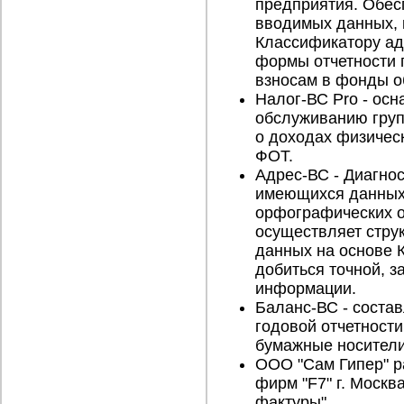
предприятия. Обес
вводимых данных, 
Классификатору ад
формы отчетности 
взносам в фонды о
Налог-ВС Pro - ос
обслуживанию груп
о доходах физичес
ФОТ.
Адрес-ВС - Диагнос
имеющихся данных
орфографических о
осуществляет стру
данных на основе 
добиться точной, 
информации.
Баланс-ВС - состав
годовой отчетност
бумажные носители
ООО "Сам Гипер" р
фирм "F7" г. Москв
фактуры".